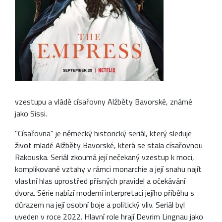
vzestupu a vládě císařovny Alžběty Bavorské, známé
jako Sissi.
"Císařovna" je německý historický seriál, který sleduje
život mladé Alžběty Bavorské, která se stala císařovnou
Rakouska. Seriál zkoumá její nečekaný vzestup k moci,
komplikované vztahy v rámci monarchie a její snahu najít
vlastní hlas uprostřed přísných pravidel a očekávání
dvora. Série nabízí moderní interpretaci jejího příběhu s
důrazem na její osobní boje a politický vliv. Seriál byl
uveden v roce 2022. Hlavní role hrají Devrim Lingnau jako