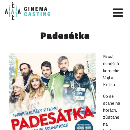
Padesátka
Nová,
úspěšná
komedie
Vojty
Kotka.
Co se
stane na
horách,
zůstane
na