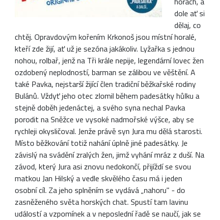
horách, a
dole ať si
dělaj, co
chtěj. Opravdovým kořením Krkonoš jsou místní horalé,
kteří zde žijí, ať už je sezóna jakákoliv. Lyžařka s jednou
nohou, rolbař, jenž na Tři krále nepije, legendární lovec žen
ozdobený neplodností, barman se zálibou ve věštění. A
také Pavka, nejstarší žijící člen tradiční běžkařské rodiny
Bulánů. Vždyť jeho otec zlomil během padesátky hůlku a
stejně doběh jedenáctej, a svého syna nechal Pavka
porodit na Sněžce ve vysoké nadmořské výšce, aby se
rychleji okysličoval. Jenže právě syn Jura mu dělá starosti.
Místo běžkování totiž nahání úplně jiné padesátky. Je
závislý na svádění zralých žen, jimž vyhání mráz z duší. Na
závod, který Jura asi znovu nedokončí, přijíždí se svou
matkou Jan Hilský a vedle skvělého času má i jeden
osobní cíl. Za jeho splněním se vydává „nahoru" - do
zasněženého světa horských chat. Spustí tam lavinu
událostí a vzpomínek a v neposlední řadě se naučí, jak se