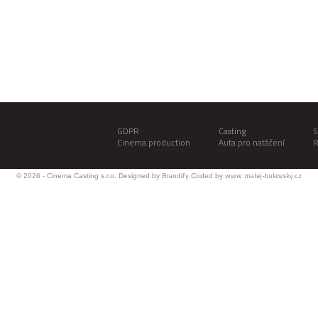
GDPR
Casting
S
Cinema production
Auta pro natáčení
R
Brandify
www.matej-bukovsky.cz
© 2026 - Cinema Casting s.r.o. Designed by
.Coded by